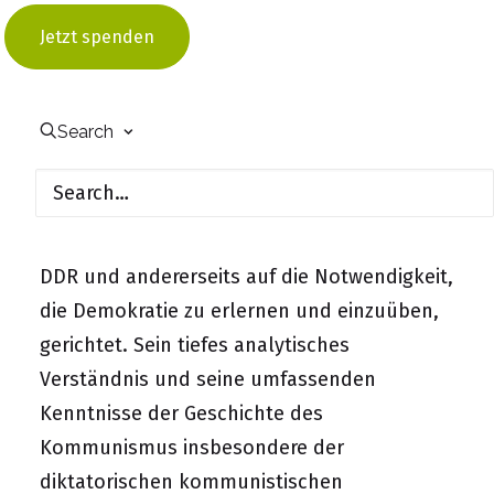
„monumentale“ Biografie zu Walter Ulbricht
oder zum Arbeiteraufstand 1953 in der DDR
Jetzt spenden
mischt er sich in der Öffentlichkeit immer
wieder mit Debattenbeiträgen insbesondere
Search
zu ostdeutschen Fragen ein. Dabei ist sein
Blick einerseits auf die Einzigartigkeit und
das „Geschenk“ im Zuge der Veränderungen
der friedlichen Revolution 1989/1990 in der
DDR und andererseits auf die Notwendigkeit,
die Demokratie zu erlernen und einzuüben,
gerichtet. Sein tiefes analytisches
Verständnis und seine umfassenden
Kenntnisse der Geschichte des
Kommunismus insbesondere der
diktatorischen kommunistischen