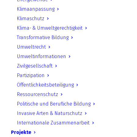
nachgeholt.
M
elde dich gerne
Klimaanpassung
bereits über das Formular unten
Klimaschutz
an, um über den Nachholtermin
informiert zu werden.
Klima- & Umweltgerechtigkeit
Transformative Bildung
Umweltrecht
Aus erster Hand Vol.
Umweltinformationen
Zivilgesellschaft
Gespräch über den
Partizipation
Freiheitsschock,
Öffentlichkeitsbeteiligung
Rechtsradikalismus in Naturschutz
und über Ostdeutschland
Ressourcenschutz
Politische und Berufliche Bildung
Invasive Arten & Naturschutz
Internationale Zusammenarbeit
Datum:
Wird noch bekanntgegeben
Projekte