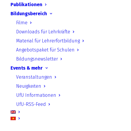
Uhrzeit:
Wird noch bekanntgegeben
Publikationen
Bildungsbereich
Filme
Ort:
Digital
Downloads für Lehrkräfte
Kontakt:
Jonas Rüffer
Material für Lehrerfortbildung
Angebotspaket für Schulen
Bildungsnewsletter
Zu Gast: Ilko-Sascha Kowalczuk
Events & mehr
In unserer kommenden nunmehr vierten
Veranstaltungen
Ausgabe der UfU Veranstaltung „Aus erster
Neuigkeiten
Hand“ haben wir den bekannten
UfU Informationen
ostdeutschen Publizisten, Forscher und
UfU-RSS-Feed
Historiker Dr. Ilko-Sascha Kowalczuk zu
Gast. Neben viel beachteten Werken wie die