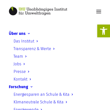
Werkzeugl
Über uns
Aus erster Hand | Vol. 4:
Das Institut
Gespräch mit Ilko-Sascha
Transparenz & Werte
Kowalczuk
Team
Jobs
Presse
Kontakt
Forschung
Aufgrund von Krankheit fällt die
Energiesparen an Schule & Kita
Veranstaltung am 15.12.2025 um 17
Klimaneutrale Schule & Kita
Uhr leider aus. Sie wird 2026
Energiewende