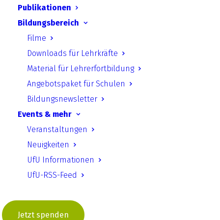
genutzt werden, ohne Qualitätsverluste der
Publikationen
Beteiligung hinzunehmen. Der Beitrag bietet
Bildungsbereich
einen Überblick über zentrale Instrumente
Filme
der digitalen formellen
Downloads für Lehrkräfte
Öffentlichkeitsbeteiligung, skizziert den
Material für Lehrerfortbildung
aktuellen Status quo in Deutschland und
Angebotspaket für Schulen
gibt praktische Hinweise zur Umsetzung.
Bildungsnewsletter
Events & mehr
Link in neuem Tab öffnen
Veranstaltungen
Neuigkeiten
UfU Informationen
Zurück
UfU-RSS-Feed
Jetzt spenden