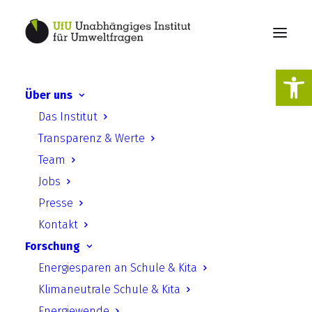
Werkzeugl
Über uns
Digitalisierung der
Das Institut
formellen
Transparenz & Werte
Öffentlichkeitsbeteiligung
Team
(in: Kursbuch
Jobs
Bürgerbeteiligung)
Presse
Kontakt
Forschung
Energiesparen an Schule & Kita
Klimaneutrale Schule & Kita
Energiewende