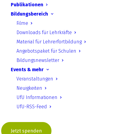
Publikationen
Bildungsbereich
Zurück
Filme
Downloads für Lehrkräfte
Material für Lehrerfortbildung
UfU.de | Unabhängiges Institut für Umweltfragen
Angebotspaket für Schulen
e.V.
Bildungsnewsletter
Events & mehr
Standort Berlin
­ Greifswalder Straße 4, 10405 Berlin Telefon:
Veranstaltungen
+49 30 428 499 30
mail@ufu.de
Standort Halle
Große Klausstraße 11, 06108 Halle Telefon:
Neuigkeiten
+49 345 202 65 30
mail.halle@ufu.de
UfU Informationen
UfU-RSS-Feed
Impressum
|
Datenschutz
|
Sitemap
|
Kontakt
Jetzt spenden