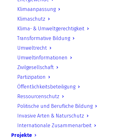
Klimaanpassung
Hochwasserrisiken und Dürren
Klimaschutz
in Flüssen und Seen –
Klima- & Umweltgerechtigkeit
Kurzgutachten zur Darstellung
Transformative Bildung
von Krisengewässern in
Umweltrecht
Deutschland
Umweltinformationen
Zivilgesellschaft
Untersuchung über die Anzahl an potentiell
Partizipation
von Hochwasser betroffenen Menschen in
Öffentlichkeitsbeteiligung
Deutschland und Einbeziehung der durch
Ressourcenschutz
Klimawandel verstärkt auftretenden
Politische und Berufliche Bildung
Wetterphänome.
Invasive Arten & Naturschutz
Internationale Zusammenarbeit
Download starten
Projekte