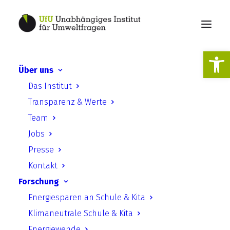
Werkzeugl
Über uns
Hochwasserrisiken und
Das Institut
Dürren in Flüssen und Seen
Transparenz & Werte
– Kurzgutachten zur
Team
Darstellung von
Jobs
Krisengewässern in
Presse
Deutschland
Kontakt
Forschung
Energiesparen an Schule & Kita
Klimaneutrale Schule & Kita
Energiewende