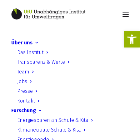
Werkzeugl
Über uns
Konferenzbericht der 8.
Das Institut
Vertragsstaatenkonferenz
Transparenz & Werte
der Aarhus-Konvention in
Team
Genf vom 17.–19. November
Jobs
2025 (Natur und Recht)
Presse
Kontakt
Forschung
Energiesparen an Schule & Kita
Klimaneutrale Schule & Kita
Energiewende