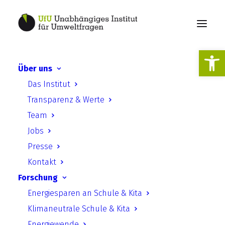
Werkzeugl
Über uns
NDC Participation
Das Institut
Guidebook – Climate
Transparenz & Werte
Action through Civil Society
Team
Participation
Jobs
Presse
Kontakt
Forschung
Energiesparen an Schule & Kita
Klimaneutrale Schule & Kita
NDC Participation Guidebook –
Energiewende