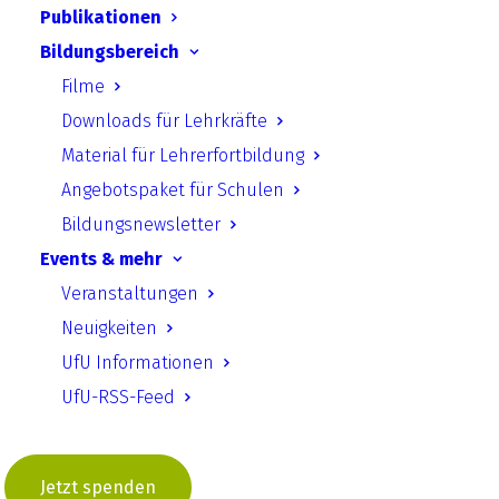
Publikationen
Chile, Georgia, Colombia, Kazakhstan, Costa
Bildungsbereich
Rica and Ukraine as well as on recent
Filme
literature.
Downloads für Lehrkräfte
Material für Lehrerfortbildung
Download starten
Angebotspaket für Schulen
Bildungsnewsletter
Events & mehr
Zurück
Veranstaltungen
Neuigkeiten
UfU Informationen
UfU.de | Unabhängiges Institut für Umweltfragen
UfU-RSS-Feed
e.V.
Standort Berlin
­ Greifswalder Straße 4, 10405 Berlin Telefon:
Jetzt spenden