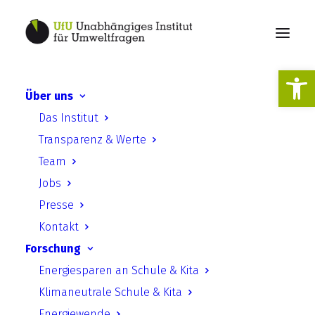
Werkzeugl
Über uns
Von Zielgruppen zu aktiv
Das Institut
Handelnden. Strategien zur
Transparenz & Werte
Gestaltung von
Team
Informationsformaten in
Jobs
der energetischen
Presse
Sanierung
Kontakt
Forschung
Energiesparen an Schule & Kita
Klimaneutrale Schule & Kita
Energiewende