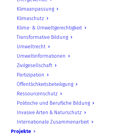
Klimaanpassung
Von Zielgruppen zu aktiv
Klimaschutz
Handelnden. Strategien zur
Klima- & Umweltgerechtigkeit
Gestaltung von
Transformative Bildung
Informationsformaten in der
Umweltrecht
energetischen Sanierung
Umweltinformationen
Zivilgesellschaft
Download starten
Partizipation
Öffentlichkeitsbeteiligung
Ressourcenschutz
Zurück
Politische und Berufliche Bildung
Invasive Arten & Naturschutz
Internationale Zusammenarbeit
Projekte
UfU.de | Unabhängiges Institut für Umweltfragen