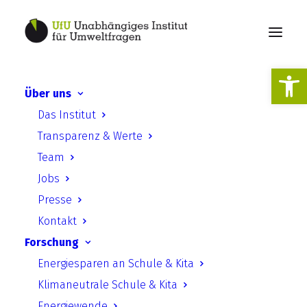
Werkzeugl
Über uns
UfU, AdB & Villa Fohrde |
Das Institut
Policy Paper –
Transparenz & Werte
Bildungsstätten resilient
Team
für den Klimawandel
Jobs
machen
Presse
Kontakt
Forschung
Energiesparen an Schule & Kita
Klimaneutrale Schule & Kita
Energiewende