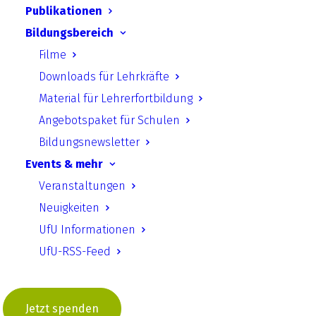
Publikationen
Forderungskatalog an die Politik.
Bildungsbereich
Filme
Download starten
Downloads für Lehrkräfte
Material für Lehrerfortbildung
Angebotspaket für Schulen
Zurück
Bildungsnewsletter
Events & mehr
Veranstaltungen
UfU.de | Unabhängiges Institut für Umweltfragen
Neuigkeiten
e.V.
UfU Informationen
UfU-RSS-Feed
Standort Berlin
­ Greifswalder Straße 4, 10405 Berlin Telefon:
+49 30 428 499 30
mail@ufu.de
Standort Halle
Große Klausstraße 11, 06108 Halle Telefon:
Jetzt spenden