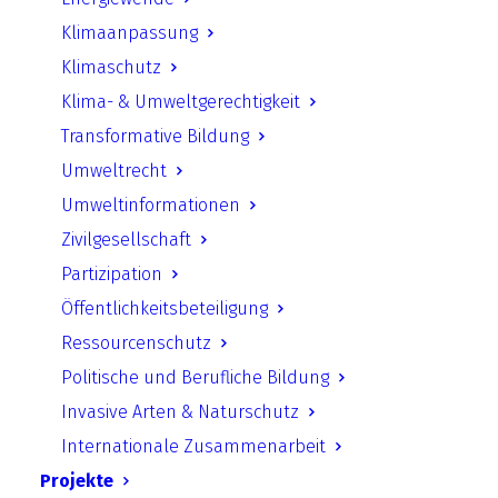
Klimaanpassung
UfU Pressemitteilung |
Klimaschutz
Eigenheim energetisch
Klima- & Umweltgerechtigkeit
sanieren: Forschungsprojekt
Transformative Bildung
zeigt Informationsbedarf und
Umweltrecht
hilft mit Online-Wegweiser
Umweltinformationen
Zivilgesellschaft
Das UfU–Projekt Building Dialogue
Partizipation
entwickelt mit dem hat mit seinem Online-
Öffentlichkeitsbeteiligung
Tool einen Wegweiser für
Ressourcenschutz
Hauseigentümer*innen zum Thema
Politische und Berufliche Bildung
energetische Gebäudesanierung, geeigneten
Invasive Arten & Naturschutz
Heizungstechnologien, Förderbedingungen
Internationale Zusammenarbeit
und gesetzlichen Verpflichtungen.
Projekte