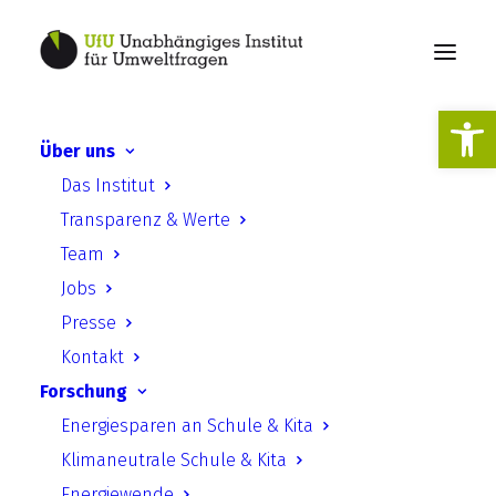
Werkzeugl
Über uns
UfU Pressemitteilung |
Das Institut
Eigenheim energetisch
Transparenz & Werte
sanieren:
Team
Forschungsprojekt zeigt
Jobs
Informationsbedarf und
Presse
hilft mit Online-Wegweiser
Kontakt
Forschung
Energiesparen an Schule & Kita
Klimaneutrale Schule & Kita
Energiewende