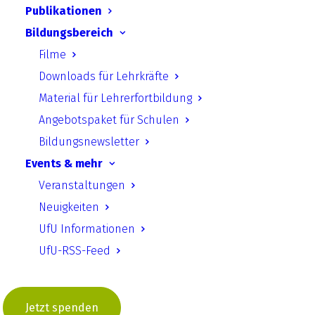
Publikationen
Download starten
Bildungsbereich
Filme
Downloads für Lehrkräfte
Zurück
Material für Lehrerfortbildung
Angebotspaket für Schulen
Bildungsnewsletter
UfU.de | Unabhängiges Institut für Umweltfragen
Events & mehr
e.V.
Veranstaltungen
Neuigkeiten
Standort Berlin
­ Greifswalder Straße 4, 10405 Berlin Telefon:
UfU Informationen
+49 30 428 499 30
mail@ufu.de
Standort Halle
Große Klausstraße 11, 06108 Halle Telefon:
UfU-RSS-Feed
+49 345 202 65 30
mail.halle@ufu.de
Impressum
|
Datenschutz
|
Sitemap
|
Kontakt
Jetzt spenden