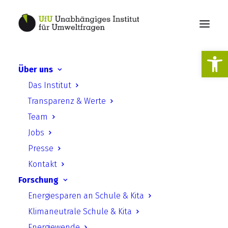
Werkzeugl
Über uns
Veröffentlichung und
Das Institut
Nachnutzung von
Transparenz & Werte
Artvorkommensdaten am
Team
Beispiel der Gesellschaft
Jobs
für Ichthyologie e.V.
Presse
Kontakt
Forschung
Energiesparen an Schule & Kita
Klimaneutrale Schule & Kita
Energiewende