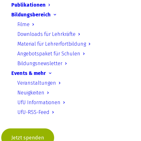
Publikationen
Facility (GBIF) zu klären. Der GfI-
Bildungsbereich
Fischartenatlas, eine Zusammenarbeit
Filme
zwischen der Gesellschaft für Ichthyologie
Downloads für Lehrkräfte
e.V. und der Hochschule Bremen, umfasst
Material für Lehrerfortbildung
über 120.000 Datensätze zu Fischarten, die
Angebotspaket für Schulen
durch verschiedene Methoden und mit
Bildungsnewsletter
Unterstützung von Ehrenamtlichen und
Events & mehr
Studierenden gesammelt wurden.
Veranstaltungen
Neuigkeiten
Link in neuem Tab öffnen
UfU Informationen
UfU-RSS-Feed
Zurück
Jetzt spenden