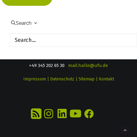
UfU.de | Unabhängiges Institut für Umweltfragen
Search
e.V.
Standort Berlin
­ Greifswalder Straße 4, 10405 Berlin Telefon:
+49 30 428 499 30
mail@ufu.de
Standort Halle
Große Klausstraße 11, 06108 Halle Telefon:
+49 345 202 65 30
mail.halle@ufu.de
Impressum
|
Datenschutz
|
Sitemap
|
Kontakt