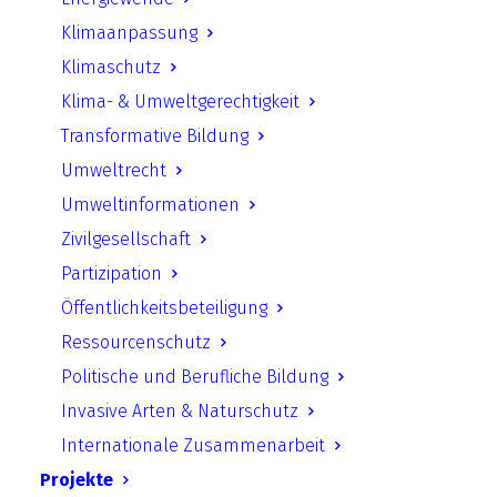
Beteiligung der
Klimaanpassung
Zivilgesellschaft bei der
Klimaschutz
Planung von umweltrelevanten
Klima- & Umweltgerechtigkeit
Infrastrukturprojekten
Transformative Bildung
Umweltrecht
Link in neuem Tab öffnen
Umweltinformationen
Zivilgesellschaft
Partizipation
Zurück
Öffentlichkeitsbeteiligung
Ressourcenschutz
Politische und Berufliche Bildung
Invasive Arten & Naturschutz
UfU.de | Unabhängiges Institut für Umweltfragen
Internationale Zusammenarbeit
e.V.
Projekte
Standort Berlin
­ Greifswalder Straße 4, 10405 Berlin Telefon: