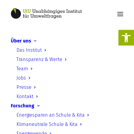
Werkzeugl
Über uns
Beteiligung der
Das Institut
Zivilgesellschaft bei der
Transparenz & Werte
Planung von
Team
umweltrelevanten
Jobs
Infrastrukturprojekten
Presse
Kontakt
Forschung
Energiesparen an Schule & Kita
Klimaneutrale Schule & Kita
Energiewende