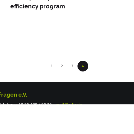
efficiency program
1
2
3
4
fragen e.V.
 Telefon: +49 30 428 499 30
mail@ufu.de
elefon: +49 345 202 65 30
mail.halle@ufu.de