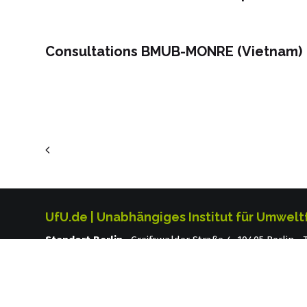
Consultations BMUB-MONRE (Vietnam)
UfU.de | Unabhängiges Institut für Umwelt
Standort Berlin
­ Greifswalder Straße 4, 10405 Berlin
Standort Halle
Große Klausstraße 11, 06108 Halle T
Impressum
|
Datenschutz
|
Sitemap
|
Kontakt