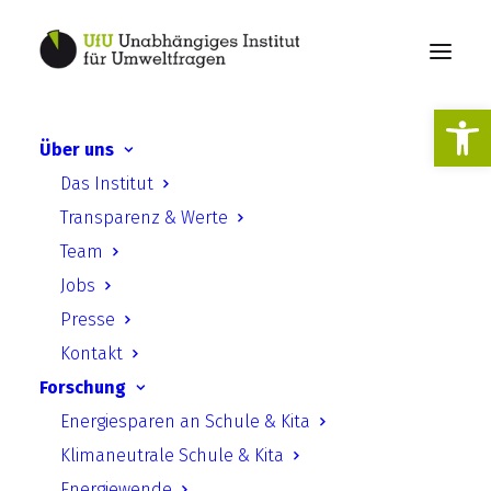
Werkzeugl
Über uns
Future Lab: Wandel – aber
Das Institut
wie? Reale Utopien jenseits
Transparenz & Werte
bloßer Träumerei
Team
Jobs
Presse
Kontakt
Forschung
Energiesparen an Schule & Kita
Future Lab: Wandel – aber wie?
Klimaneutrale Schule & Kita
Energiewende