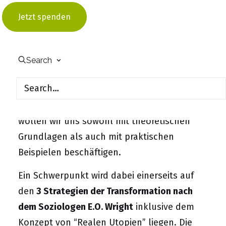
In dem
2-tägigen Workshop-Format
setzen
Jetzt spenden
wir uns gemeinsam in einer kleinen Gruppe
junger Menschen (~18-27Jahre) mit diesen
Themen intensiver auseinander.
Zeit für
Search
Lernen, Austausch und Mut schöpfen. Denn
so wie es heute ist, war es nicht schon immer
und muss es auch nicht immer bleiben
. Daher
wollen wir uns sowohl mit theoretischen
Grundlagen als auch mit praktischen
Beispielen beschäftigen.
Ein Schwerpunkt wird dabei einerseits auf
den
3 Strategien der Transformation nach
dem Soziologen E.O. Wright
inklusive dem
Konzept von “Realen Utopien” liegen. Die