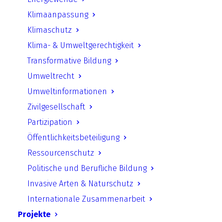
Reale Utopien jenseits bloßer
Träumerei
Klimaanpassung
Klimaschutz
Klima- & Umweltgerechtigkeit
Transformative Bildung
Datum:
19.09. – 20.09.2025
Umweltrecht
Uhrzeit:
Start: Freitag 15.00 Uhr ; Ende
Umweltinformationen
Samstag 16.00 Uhr
Zivilgesellschaft
Ort:
Pödelwitz, Pödelwitz 3, 04539 Groitzsch
Partizipation
Öffentlichkeitsbeteiligung
Ressourcenschutz
Programm
: Infos
hier
.
Politische und Berufliche Bildung
Kontakt:
Alina Beigang
Invasive Arten & Naturschutz
Internationale Zusammenarbeit
Projekte
Unsere Erde am Limit – Profitstreben,