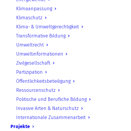
Bürger- und zivilgesellschaftlich
Klimaanpassung
angestoßene Entsiegelung im
Klimaschutz
öffentlichen Raum
Klima- & Umweltgerechtigkeit
Transformative Bildung
Was ist möglich & wie angehen?
Umweltrecht
Umweltinformationen
Zivilgesellschaft
Partizipation
Datum:
02. September 2024
Öffentlichkeitsbeteiligung
Ressourcenschutz
Uhrzeit:
17:00 – 19:00 Uhr
Politische und Berufliche Bildung
Ort:
Digital
Invasive Arten & Naturschutz
Internationale Zusammenarbeit
Projekte