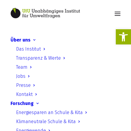
Werkzeugl
Über uns
Bürger- und
Das Institut
zivilgesellschaftlich
Transparenz & Werte
angestoßene Entsiegelung
Team
im öffentlichen Raum - Was
Jobs
ist möglich & wie angehen?
Presse
Kontakt
Forschung
Energiesparen an Schule & Kita
Klimaneutrale Schule & Kita
Energiewende