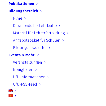
Programm
:
Webinarprogramm (PDF)
Publikationen
Bildungsbereich
Ansprechpartnerin:
Nicole Wozny
Filme
Downloads für Lehrkräfte
Material für Lehrerfortbildung
Bürger- und zivilgesellschaftlich
Angebotspaket für Schulen
angestoßene Entsiegelung im öffentlichen
Bildungsnewsletter
Raum – Was ist möglich & wie angehen?
Events & mehr
Veranstaltungen
Die Dürren und Hochwasser der letzten
Neuigkeiten
Jahre haben gezeigt, dass auch Deutschland
UfU Informationen
sich bereits an den Klimawandel anpassen
UfU-RSS-Feed
muss. Naturbasierte Lösungen, wie
Stadtparks, Gründächer oder
Flussrenaturierungen, stellen hierfür ein