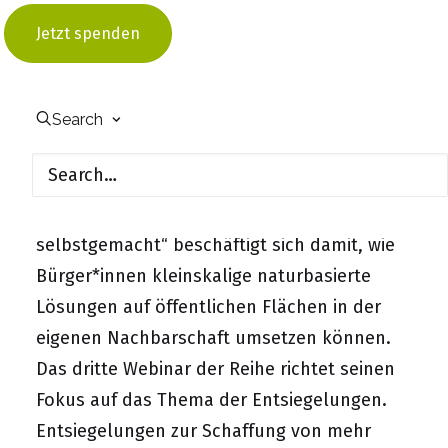
Mittel dar. Während sich Kommunen oftmals
Jetzt spenden
auf großflächige Maßnahmen in diesem
Bereich konzentrieren, können Bürger*innen
mit gezielten Maßnahmen auf kleineren
Search
Flächen einen Beitrag für das Stadtklima
leisten.
Die Webinarreihe „Klimaanpassung
selbstgemacht“ beschäftigt sich damit, wie
Bürger*innen kleinskalige naturbasierte
Lösungen auf öffentlichen Flächen in der
eigenen Nachbarschaft umsetzen können.
Das dritte Webinar der Reihe richtet seinen
Fokus auf das Thema der Entsiegelungen.
Entsiegelungen zur Schaffung von mehr