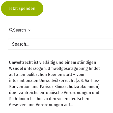
dem Weg zur Klimaneutralität Die Dringlichkeit,
Jetzt spenden
aufgrund des notwendigen Klimaschutzes eine
grundlegende gesellschaftliche Transformation
einzuleiten, stellt auch die Rechtsgrundlagen in
Deutschland, der EU und weltweit vor enorme
Search
Herausforderungen. Durch den…
Themengebiet – Umweltrecht
Umweltrecht Was ist Umweltrecht? Das
Umweltrecht ist vielfältig und einem ständigen
Wandel unterzogen. Umweltgesetzgebung findet
auf allen politischen Ebenen statt – vom
internationalen Umweltvölkerrecht (z.B. Aarhus-
Konvention und Pariser Klimaschutzabkommen)
über zahlreiche europäische Verordnungen und
Richtlinien bis hin zu den vielen deutschen
Gesetzen und Verordnungen auf…