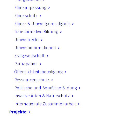
Klimaanpassung
Klimaschutz
Klima- & Umweltgerechtigkeit
Transformative Bildung
Umweltrecht
Umweltinformationen
Herzlich Willkommen beim
Zivilgesellschaft
Unabhängigen Institut für
Partizipation
Umweltfragen e.V.
Öffentlichkeitsbeteiligung
Herzlich Willkommen beim Unabhängigen Institut
Ressourcenschutz
für Umweltfragen e.V. Das Unabhängige Institut für
Umweltfragen (UfU) ist ein wissenschaftliches
Politische und Berufliche Bildung
Institut und eingetragener gemeinnütziger Verein
Invasive Arten & Naturschutz
aus Berlin. Hauptaugenmerk unserer Arbeit liegt
Internationale Zusammenarbeit
in der Förderung von Demokratie und Bildung im
Projekte
Umwelt- und Ressourcenschutz.…