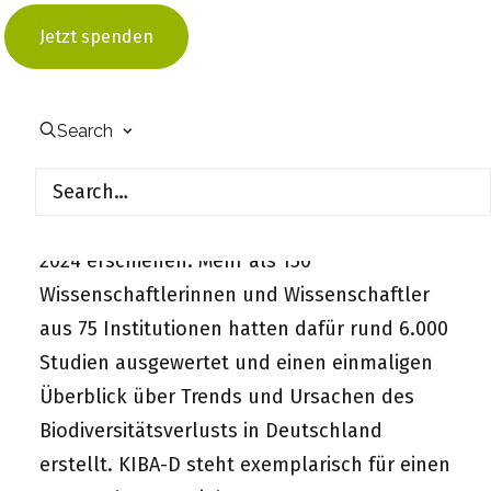
für Forschung, Technologie und Raumfahrt.
Jetzt spenden
KIBA-D wird als Modul in der Zentralen
Koordination der FEdA, die zur Senckenberg
Gesellschaft für Naturforschung gehört, mit
Search
rund einer Million Euro gefördert. Das
Assessment knüpft an den renommierten
Faktencheck Artenvielfalt an, der im Oktober
2024 erschienen. Mehr als 150
Wissenschaftlerinnen und Wissenschaftler
aus 75 Institutionen hatten dafür rund 6.000
Studien ausgewertet und einen einmaligen
Überblick über Trends und Ursachen des
Biodiversitätsverlusts in Deutschland
erstellt. KIBA-D steht exemplarisch für einen