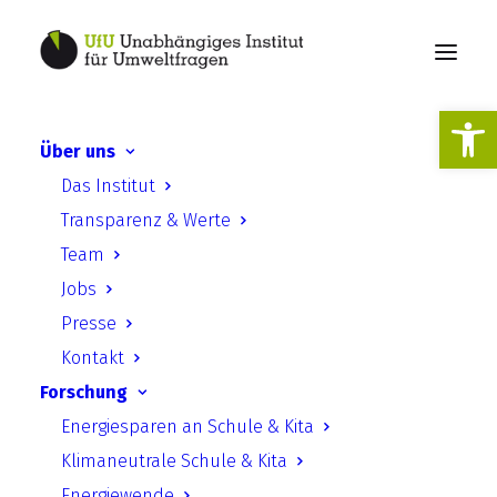
Werkzeugl
Über uns
KIBA-D: Kontinuierliche KI-
Das Institut
basierte Biodiversitäts-
Transparenz & Werte
Assessments für
Team
Deutschland
Jobs
Presse
Kontakt
Forschung
Energiesparen an Schule & Kita
Klimaneutrale Schule & Kita
Das Projekt „Kontinuierliche KI-basierte
Energiewende