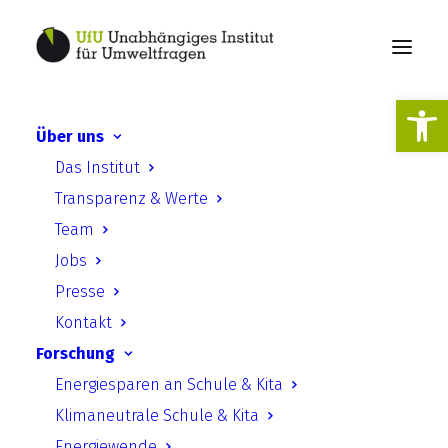
Werkzeugl
Über uns
Konzepte der
Das Institut
Regionalentwicklung bei
Transparenz & Werte
Großprojekten im
Team
nationalen und
Jobs
internationalen Vergleich –
Presse
Lehren für das
Kontakt
Forschung
Standortauswahlverfahren
Energiesparen an Schule & Kita
(KoRegio)
Klimaneutrale Schule & Kita
Energiewende