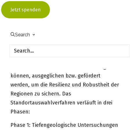
Im Standortauswahlverfahren sollen
Jetzt spenden
Konzepte zur Förderung der
Regionalentwicklung in den potenziellen
Standortregionen erarbeitet und sukzessive
Search
umgesetzt werden. Mit diesem Ansatz sollen
mögliche Belastungen sowie Potenziale, die
mit der Errichtung eines Endlagers für
hochradioaktive Abfälle vor Ort einhergehen
können, ausgeglichen bzw. gefördert
werden, um die Resilienz und Robustheit der
Regionen zu sichern. Das
Standortauswahlverfahren verläuft in drei
Phasen:
Phase 1: Tiefengeologische Untersuchungen