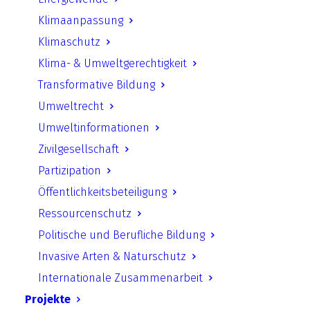
Klimaanpassung
Klimaschutz
Klima- & Umweltgerechtigkeit
Das Standortauswahlverfahren hat das Ziel,
Transformative Bildung
für die verursachten hochradioaktiven
Umweltrecht
Abfälle einen Endlagerstandort in
Umweltinformationen
Deutschland zu finden, der die bestmögliche
Zivilgesellschaft
Sicherheit für mindestens eine Million Jahre
Partizipation
gewährleistet. Das Standortauswahlgesetz
Öffentlichkeitsbeteiligung
(StandAG) regelt die einzelnen
Ressourcenschutz
Verfahrensschritte für eine
Politische und Berufliche Bildung
wissenschaftsbasierte, partizipative und
Invasive Arten & Naturschutz
transparente Suche und Auswahl eines
Internationale Zusammenarbeit
Standorts.
Projekte