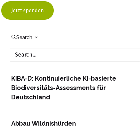
through small-scale Nature-Based
Jetzt spenden
Solutions
Search
Regen für Alle – Regentonnen-
Gewinnspiel für Berliner Stadtgrün
KIBA-D: Kontinuierliche KI-basierte
Biodiversitäts-Assessments für
Deutschland
Abbau Wildnishürden