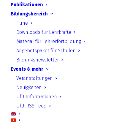
Publikationen
RevierUPGRADE 2.0. Junge Köpfe für
Bildungsbereich
eine lebenswerte Zukunft in Cottbus
Filme
und Halle
Downloads für Lehrkräfte
Material für Lehrerfortbildung
Angebotspaket für Schulen
Ehrenamtlicher Naturschutz vor dem
Bildungsnewsletter
Hintergrund gesellschaftlichen
Events & mehr
Wandels
Veranstaltungen
Neuigkeiten
fifty/fifty
UfU Informationen
UfU-RSS-Feed
Co-ADAPT - Community-based
Climate Adaptation and Biodiversity