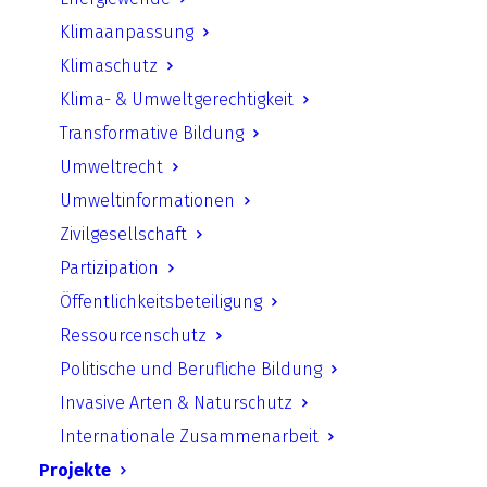
Klimaanpassung
Klimaschutz
Klima- & Umweltgerechtigkeit
Transformative Bildung
Umweltrecht
Umweltinformationen
Zivilgesellschaft
Zukunft.Macht.Meinung
Partizipation
Öffentlichkeitsbeteiligung
Ressourcenschutz
Rechtsschutz 3 - Wissenschaftliche
Politische und Berufliche Bildung
Unterstützung des Rechtsschutzes in
Umweltangelegenheiten in der 21.
Invasive Arten & Naturschutz
Legislaturperiode
Internationale Zusammenarbeit
Projekte