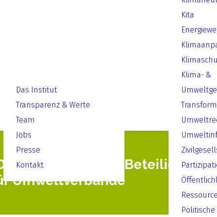
Kita
Energiew
Klimaanp
Klimaschu
Klima- &
Das Institut
Umweltger
Transparenz & Werte
Transform
Team
Umweltre
Jobs
Umweltin
Presse
Zivilgesel
Deregulierung und Beteiligung:
Kontakt
Partizipat
für Umweltverbände
Öffentlich
Ressourc
Politische