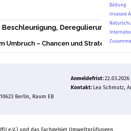
Bildung
Invasive 
Natursch
 Beschleunigung, Deregulierung und Be
Internati
Zusammen
m Umbruch – Chancen und Strategien fü
Anmeldefrist:
22.03.2026
Kontakt:
Lea Schmutz
,
A
E-10623 Berlin, Raum EB
UfU e.V.) und das Fachgebiet Umweltprüfungen