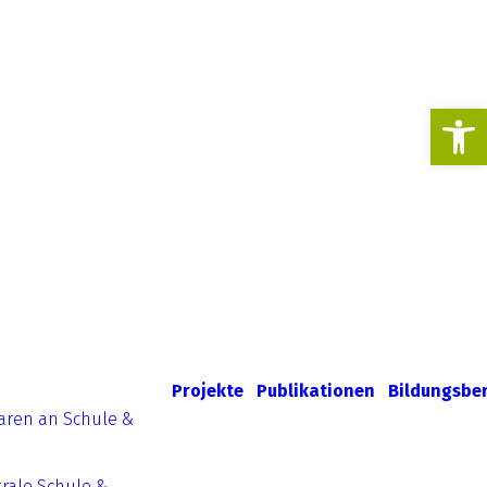
Werkzeugl
Projekte
Publikationen
Bildungsbe
aren an Schule &
rale Schule &