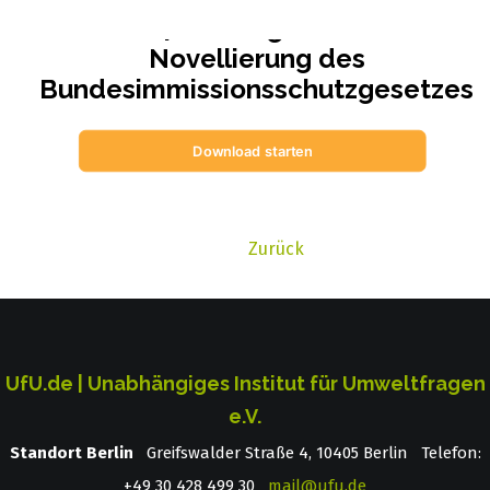
DNR | Stellungnahme zur
Novellierung des
Bundesimmissionsschutzgesetzes
Download starten
Zurück
UfU.de | Unabhängiges Institut für Umweltfragen
e.V.
Standort Berlin
­ Greifswalder Straße 4, 10405 Berlin Telefon:
+49 30 428 499 30
mail@ufu.de