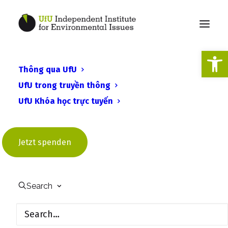
Open
Thông qua UfU
UfU, Client Earth, Deutsche
UfU trong truyền thông
Naturschutzring, Deutsche
UfU Khóa học trực tuyến
Umwelthilfe &
Naturschutzbund |
Jetzt spenden
Stellungnahme zur
Umsetzung der EU-
Richtlinie über Emissionen
Search
aus Industrie und
Tierhaltung (IED) in