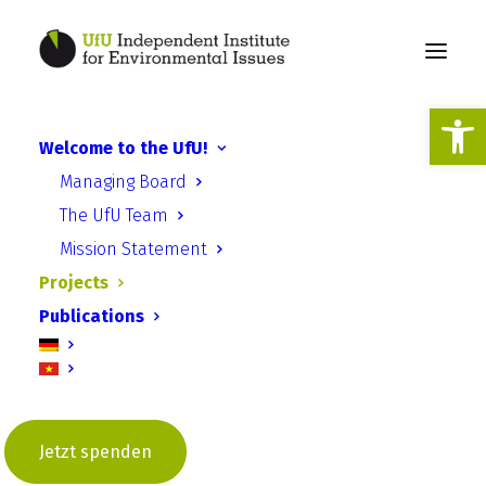
Open
Welcome to the UfU!
Managing Board
Projects
The UfU Team
Mission Statement
Projects
Publications
Es wurden keine weiteren Ergebnisse
gefunden.
Jetzt spenden