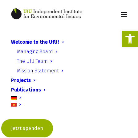
Open
Welcome to the UfU!
Everything in flux in
Managing Board
Ukraine
The UfU Team
Mission Statement
Projects
Publications
UfU Informationen | Ausgabe 14 –
Juni 2025 | Niklas Müller & Tarek
Jetzt spenden
Weinhold