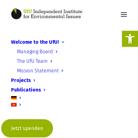
Open
Welcome to the UfU!
Kick-off workshop:
Managing Board
European Innovation Lab -
The UfU Team
participants start with the
Mission Statement
designs
Projects
Publications
Jetzt spenden