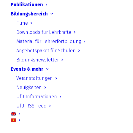
Publikationen
Material für Praxisplaner
Bildungsbereich
Andere Publikationen
Filme
Downloads für Lehrkräfte
Paper
Material für Lehrerfortbildung
Jahresberichte
Angebotspaket für Schulen
Podcast
Bildungsnewsletter
Events & mehr
Beiträge aus den Themenfeldern
Veranstaltungen
Politische und Berufliche Bildung
Neuigkeiten
Klimaschutz
UfU Informationen
Invasive Arten & Naturschutz
UfU-RSS-Feed
Klimaneutrale Schule und Kita
Internationale Zusammenarbeit