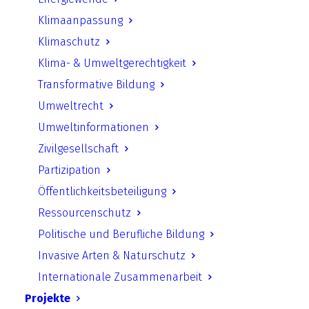
UfU Presse
Klimaanpassung
Pressemitteilungen
Klimaschutz
UfU Stellungnahmen
Klima- & Umweltgerechtigkeit
Transformative Bildung
UfU-Informationen
Umweltrecht
UfU-Lehrmaterial
Umweltinformationen
Zivilgesellschaft
UfU-Lehrmaterial für Sek 1 & Sek 2
Partizipation
UfU-Angebote für Schulen
Öffentlichkeitsbeteiligung
UfU-Lehrmaterial für Kita
Ressourcenschutz
UfU-Lehrmaterial für Grundschule
Politische und Berufliche Bildung
UfU-Lehrmaterial für außerschulische
Invasive Arten & Naturschutz
Bildung
Internationale Zusammenarbeit
UfU-Lehrmaterial für Lehrerbildung
Projekte