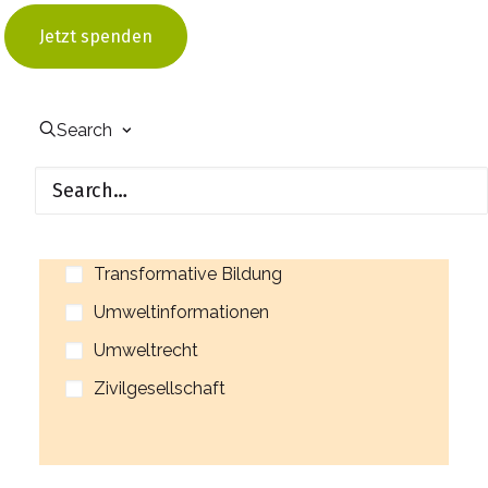
Energiesparen an Schulen
Jetzt spenden
Energiewende
Klimaanpassung
Klima- und Umweltgerechtigkeit
Search
Öffentlichkeitsbeteiligung
Partizipation
Ressourcenschutz
Transformative Bildung
Umweltinformationen
Umweltrecht
Zivilgesellschaft