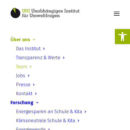
Werkzeugl
Über uns
Das Institut
Das UfU Team
Transparenz & Werte
Team
Jobs
Presse
UfU Vorstand &
Kontakt
Geschäftsführung
Forschung
Energiesparen an Schule & Kita
Klimaneutrale Schule & Kita
Energiewende