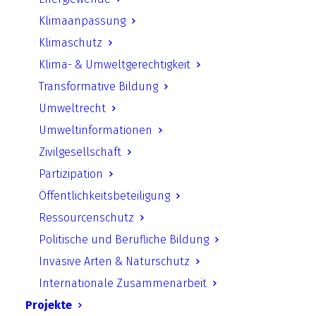
Klimaanpassung
Klimaschutz
Klima- & Umweltgerechtigkeit
Transformative Bildung
Umweltrecht
Umweltinformationen
Zivilgesellschaft
Adrian Johst
Partizipation
Öffentlichkeitsbeteiligung
Vorstandsvorsitzender | Biologe |
Ressourcenschutz
Geschäftsführer Naturstiftung David
Politische und Berufliche Bildung
E-Mail:
adrian.johst@naturstiftung-david.de
Invasive Arten & Naturschutz
Internationale Zusammenarbeit
Projekte