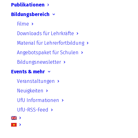
Publikationen
Bildungsbereich
Filme
Downloads für Lehrkräfte
Material für Lehrerfortbildung
Angebotspaket für Schulen
Bildungsnewsletter
Events & mehr
Veranstaltungen
Dr. Michael Zschiesche
Neuigkeiten
1. stellvertretender Vorstandsvorsitzender |
UfU Informationen
Geschäftsführer UfU | Fachgebietsleiter
UfU-RSS-Feed
Umweltrecht & Partizipation
Telefon: +49 (0)30 4284 993 32