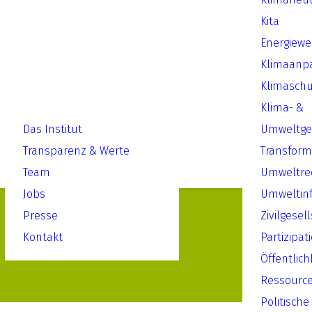
Kita
Energiew
Klimaanp
Klimaschu
Klima- &
Das Institut
Umweltger
Transparenz & Werte
Transform
Team
Umweltre
Jobs
Umweltin
Presse
Zivilgesel
Kontakt
Partizipat
Öffentlich
Ressourc
Politische