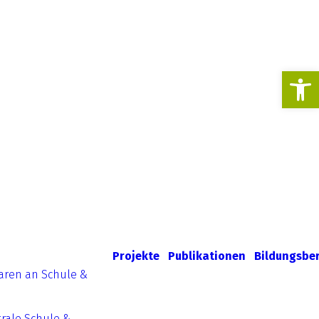
Werkzeugl
Projekte
Publikationen
Bildungsbe
aren an Schule &
rale Schule &