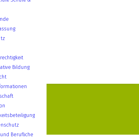
ende
assung
tz
echtigkeit
ative Bildung
cht
formationen
lschaft
ion
keitsbeteiligung
enschutz
 und Berufliche