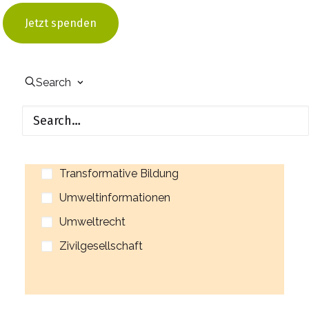
Energiesparen an Schulen
Jetzt spenden
Energiewende
Klimaanpassung
Klima- und Umweltgerechtigkeit
Search
Öffentlichkeitsbeteiligung
Partizipation
Ressourcenschutz
Transformative Bildung
Umweltinformationen
Umweltrecht
Zivilgesellschaft