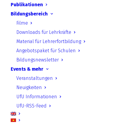
Publikationen
Material für Praxisplaner
Bildungsbereich
Andere Publikationen
Filme
Downloads für Lehrkräfte
Paper
Material für Lehrerfortbildung
Jahresberichte
Angebotspaket für Schulen
Podcast
Bildungsnewsletter
Events & mehr
Beiträge aus den Themenfeldern
Veranstaltungen
Politische und Berufliche Bildung
Neuigkeiten
Klimaschutz
UfU Informationen
Invasive Arten & Naturschutz
UfU-RSS-Feed
Klimaneutrale Schule und Kita
Internationale Zusammenarbeit