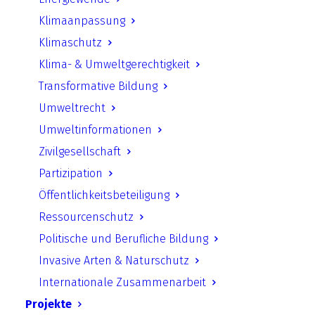
UfU Presse
Klimaanpassung
Pressemitteilungen
Klimaschutz
UfU Stellungnahmen
Klima- & Umweltgerechtigkeit
Transformative Bildung
UfU-Informationen
Umweltrecht
UfU-Lehrmaterial
Umweltinformationen
Zivilgesellschaft
UfU-Lehrmaterial für Sek 1 & Sek 2
Partizipation
UfU-Angebote für Schulen
Öffentlichkeitsbeteiligung
UfU-Lehrmaterial für Kita
Ressourcenschutz
UfU-Lehrmaterial für Grundschule
Politische und Berufliche Bildung
UfU-Lehrmaterial für außerschulische
Invasive Arten & Naturschutz
Bildung
Internationale Zusammenarbeit
UfU-Lehrmaterial für Lehrerbildung
Projekte