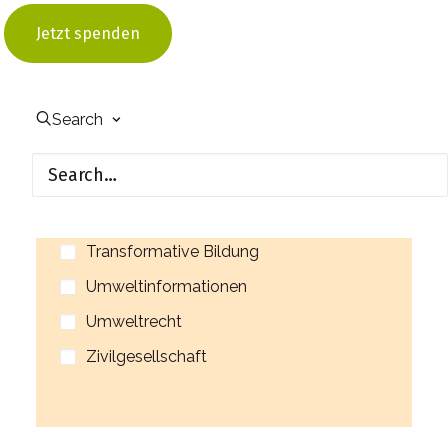
Energiesparen an Schulen
Jetzt spenden
Energiewende
Klimaanpassung
Klima- und Umweltgerechtigkeit
Search
Öffentlichkeitsbeteiligung
Partizipation
Ressourcenschutz
Transformative Bildung
Umweltinformationen
Umweltrecht
Zivilgesellschaft