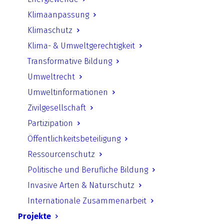
UfU Presse
Klimaanpassung
Pressemitteilungen
Klimaschutz
UfU Stellungnahmen
Klima- & Umweltgerechtigkeit
Transformative Bildung
UfU-Informationen
Umweltrecht
UfU-Lehrmaterial
Umweltinformationen
Zivilgesellschaft
UfU-Lehrmaterial für Sek 1 & Sek 2
Partizipation
UfU-Angebote für Schulen
Öffentlichkeitsbeteiligung
UfU-Lehrmaterial für Kita
Ressourcenschutz
UfU-Lehrmaterial für Grundschule
Politische und Berufliche Bildung
UfU-Lehrmaterial für außerschulische
Invasive Arten & Naturschutz
Bildung
Internationale Zusammenarbeit
UfU-Lehrmaterial für Lehrerbildung
Projekte