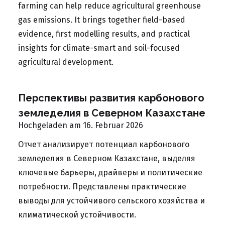
farming can help reduce agricultural greenhouse
gas emissions. It brings together field-based
evidence, first modelling results, and practical
insights for climate-smart and soil-focused
agricultural development.
Перспективы развития карбонового
земледелия в Северном Казахстане
Hochgeladen am 16. Februar 2026
Отчет анализирует потенциал карбонового
земледелия в Северном Казахстане, выделяя
ключевые барьеры, драйверы и политические
потребности. Представлены практические
выводы для устойчивого сельского хозяйства и
климатической устойчивости.