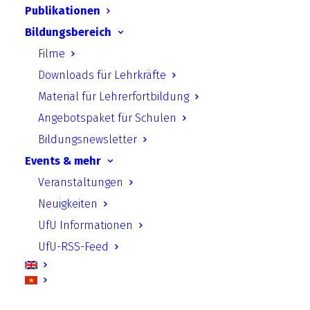
Publikationen
Material für Praxisplaner
Bildungsbereich
Andere Publikationen
Filme
Downloads für Lehrkräfte
Paper
Material für Lehrerfortbildung
Jahresberichte
Angebotspaket für Schulen
Podcast
Bildungsnewsletter
Events & mehr
Beiträge aus den Themenfeldern
Veranstaltungen
Politische und Berufliche Bildung
Neuigkeiten
Klimaschutz
UfU Informationen
Invasive Arten & Naturschutz
UfU-RSS-Feed
Klimaneutrale Schule und Kita
Internationale Zusammenarbeit