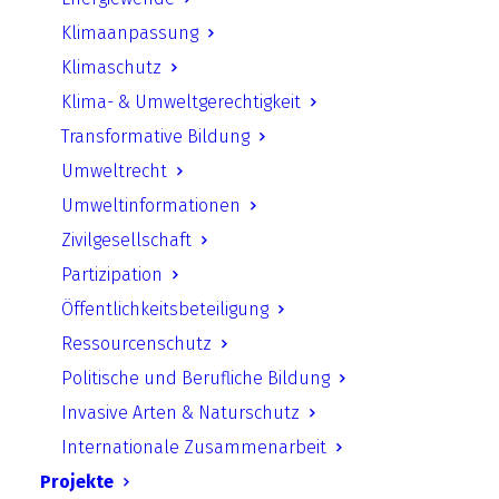
Das Klagerecht als Instrument
Klimaanpassung
der Zivilgesellschaft
Klimaschutz
Klima- & Umweltgerechtigkeit
Link in neuem Tab öffnen
Transformative Bildung
Umweltrecht
Umweltinformationen
Zurück
Zivilgesellschaft
Partizipation
Öffentlichkeitsbeteiligung
Ressourcenschutz
UfU.de | Unabhängiges Institut für Umweltfragen
Politische und Berufliche Bildung
e.V.
Invasive Arten & Naturschutz
Standort Berlin
­ Greifswalder Straße 4, 10405 Berlin Telefon:
Internationale Zusammenarbeit
+49 30 428 499 30
mail@ufu.de
Projekte
Standort Halle
Große Klausstraße 11, 06108 Halle Telefon: