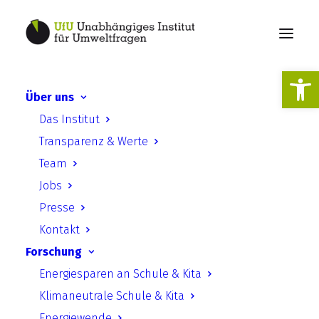
Werkzeugl
Über uns
Beklagenswerte
Das Institut
Klimapolitik. Das
Transparenz & Werte
Klagerecht als Instrument
Team
der Zivilgesellschaft
Jobs
Presse
Kontakt
Forschung
Energiesparen an Schule & Kita
Klimaneutrale Schule & Kita
Beklagenswerte Klimapolitik.
Energiewende