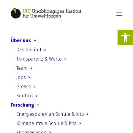
Werkzeugl
Über uns
Beteiligungsrechte in der
Das Institut
Europäischen Union zum
Transparenz & Werte
Umweltschutz
Team
Jobs
Presse
Kontakt
Forschung
Energiesparen an Schule & Kita
Beteiligungsrechte in der
Klimaneutrale Schule & Kita
Europäischen Union zum
Energiewende