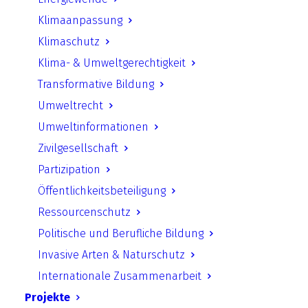
Umweltschutz
Klimaanpassung
Klimaschutz
Download starten
Klima- & Umweltgerechtigkeit
Transformative Bildung
Umweltrecht
Zurück
Umweltinformationen
Zivilgesellschaft
Partizipation
Öffentlichkeitsbeteiligung
UfU.de | Unabhängiges Institut für Umweltfragen
Ressourcenschutz
e.V.
Politische und Berufliche Bildung
Standort Berlin
­ Greifswalder Straße 4, 10405 Berlin Telefon:
Invasive Arten & Naturschutz
+49 30 428 499 30
mail@ufu.de
Internationale Zusammenarbeit
Standort Halle
Große Klausstraße 11, 06108 Halle Telefon:
Projekte
+49 345 202 65 30
mail.halle@ufu.de