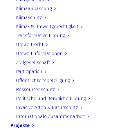
Städten – Pro und Contra am
Klimaanpassung
Beispiel der Stadt Halle/Saale
Klimaschutz
Klima- & Umweltgerechtigkeit
Download starten
Transformative Bildung
Umweltrecht
Umweltinformationen
Zurück
Zivilgesellschaft
Partizipation
Öffentlichkeitsbeteiligung
Ressourcenschutz
UfU.de | Unabhängiges Institut für Umweltfragen
Politische und Berufliche Bildung
e.V.
Invasive Arten & Naturschutz
Standort Berlin
­ Greifswalder Straße 4, 10405 Berlin Telefon:
Internationale Zusammenarbeit
+49 30 428 499 30
mail@ufu.de
Projekte
Standort Halle
Große Klausstraße 11, 06108 Halle Telefon: