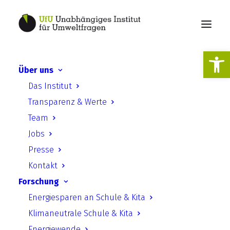
Werkzeugl
Über uns
Gebietsfremde Baumarten
Das Institut
in Städten – Pro und Contra
Transparenz & Werte
am Beispiel der Stadt
Team
Halle/Saale
Jobs
Presse
Kontakt
Forschung
Energiesparen an Schule & Kita
Klimaneutrale Schule & Kita
Gebietsfremde Baumarten in
Energiewende