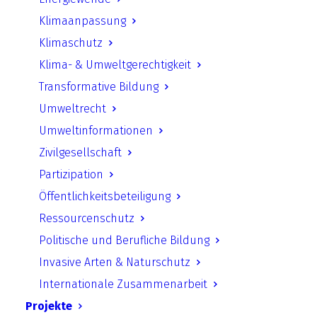
Ressourcenschutzrecht:
Klimaanpassung
Umweltgerechter
Klimaschutz
Rohstoffabbau ist machbar
Klima- & Umweltgerechtigkeit
Transformative Bildung
Link in neuem Tab öffnen
Umweltrecht
Umweltinformationen
Zivilgesellschaft
Zurück
Partizipation
Öffentlichkeitsbeteiligung
Ressourcenschutz
Politische und Berufliche Bildung
UfU.de | Unabhängiges Institut für Umweltfragen
Invasive Arten & Naturschutz
e.V.
Internationale Zusammenarbeit
Standort Berlin
­ Greifswalder Straße 4, 10405 Berlin Telefon:
Projekte
+49 30 428 499 30
mail@ufu.de