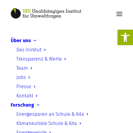
Werkzeugl
Über uns
Internationales
Das Institut
Ressourcenschutzrecht:
Transparenz & Werte
Umweltgerechter
Team
Rohstoffabbau ist machbar
Jobs
Presse
Kontakt
Forschung
Energiesparen an Schule & Kita
Klimaneutrale Schule & Kita
Internationales
Energiewende