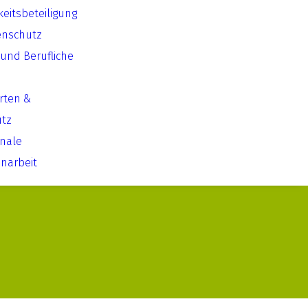
keitsbeteiligung
enschutz
 und Berufliche
Arten &
utz
onale
arbeit