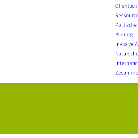
Öffentlich
Ressourc
Politische
Bildung
Invasive 
Natursch
Internati
Zusammen