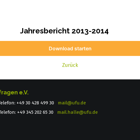
Jahresbericht 2013-2014
Download starten
Zurück
fragen e.V.
 Telefon: +49 30 428 499 30
mail@ufu.de
elefon: +49 345 202 65 30
mail.halle@ufu.de