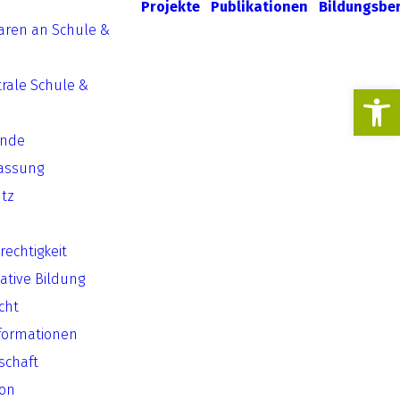
Projekte
Publikationen
Bildungsbe
aren an Schule &
rale Schule &
Werkzeugl
ende
assung
tz
echtigkeit
ative Bildung
cht
formationen
lschaft
ion