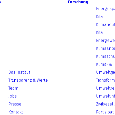
s
Forschung
Energiesp
Kita
Klimaneut
Kita
Energiew
Klimaanp
Klimaschu
Klima- &
Das Institut
Umweltger
Transparenz & Werte
Transform
Team
Umweltre
Jobs
Umweltin
Presse
Zivilgesel
Kontakt
Partizipat