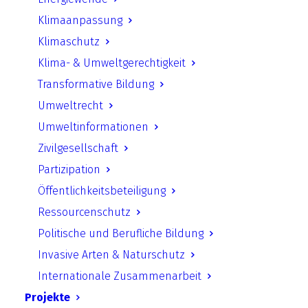
Klimaanpassung
Klimaschutz
Zurück
Klima- & Umweltgerechtigkeit
Transformative Bildung
Umweltrecht
Umweltinformationen
UfU.de | Unabhängiges Institut für Umweltfragen
Zivilgesellschaft
e.V.
Partizipation
Standort Berlin
­ Greifswalder Straße 4, 10405 Berlin Telefon:
Öffentlichkeitsbeteiligung
+49 30 428 499 30
mail@ufu.de
Ressourcenschutz
Standort Halle
Große Klausstraße 11, 06108 Halle Telefon:
Politische und Berufliche Bildung
+49 345 202 65 30
mail.halle@ufu.de
Invasive Arten & Naturschutz
Impressum
|
Datenschutz
|
Sitemap
|
Kontakt
Internationale Zusammenarbeit
Projekte