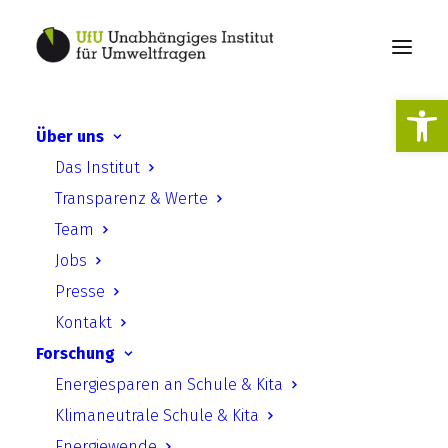
Werkzeugl
Über uns
Das Institut
Jahresbericht 2022
Transparenz & Werte
Team
Jobs
Presse
Kontakt
Forschung
Jahresbericht 2022
Energiesparen an Schule & Kita
Klimaneutrale Schule & Kita
Download starten
Energiewende