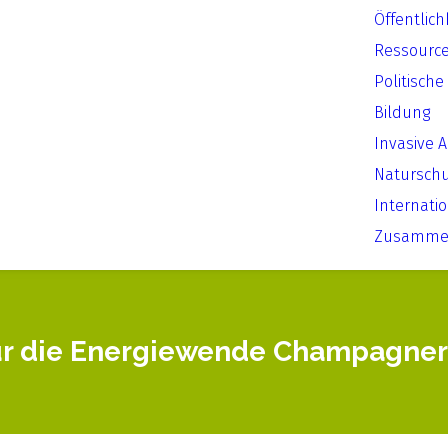
Öffentlich
Ressourc
Politische
Bildung
Invasive 
Natursch
Internati
Zusammen
für die Energiewende Champagner