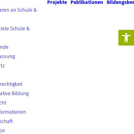
Projekte
Publikationen
Bildungsbe
aren an Schule &
rale Schule &
Werkzeugl
ende
assung
tz
echtigkeit
ative Bildung
cht
formationen
lschaft
ion