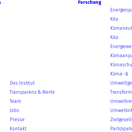
s
Forschung
Energiesp
Kita
Klimaneut
Kita
Energiew
Klimaanp
Klimaschu
Klima- &
Das Institut
Umweltger
Transparenz & Werte
Transform
Team
Umweltre
Jobs
Umweltin
Presse
Zivilgesel
Kontakt
Partizipat