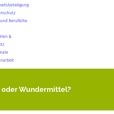
keitsbeteiligung
enschutz
 und Berufliche
Arten &
utz
onale
arbeit
 oder Wundermittel?