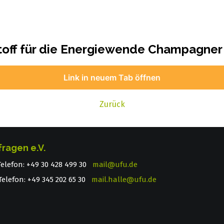
off für die Energiewende Champagner
Link in neuem Tab öffnen
Zurück
fragen e.V.
 Telefon: +49 30 428 499 30
mail@ufu.de
elefon: +49 345 202 65 30
mail.halle@ufu.de