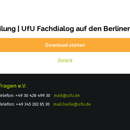
lung | UfU Fachdialog auf den Berline
Download starten
Zurück
fragen e.V.
 Telefon: +49 30 428 499 30
mail@ufu.de
elefon: +49 345 202 65 30
mail.halle@ufu.de