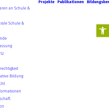
Projekte
Publikationen
Bildungsbe
aren an Schule &
rale Schule &
Werkzeugl
ende
assung
tz
echtigkeit
ative Bildung
cht
formationen
lschaft
ion