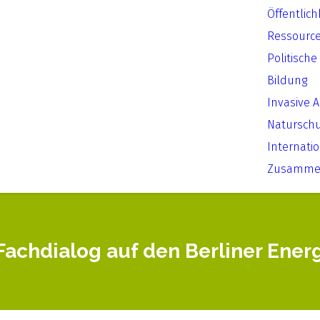
Öffentlich
Ressourc
Politische
Bildung
Invasive 
Natursch
Internati
Zusammen
Fachdialog auf den Berliner Ener