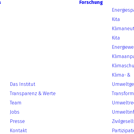
s
Forschung
Energiesp
Kita
Klimaneut
Kita
Energiew
Klimaanp
Klimaschu
Klima- &
Das Institut
Umweltger
Transparenz & Werte
Transform
Team
Umweltre
Jobs
Umweltin
Presse
Zivilgesel
Kontakt
Partizipat