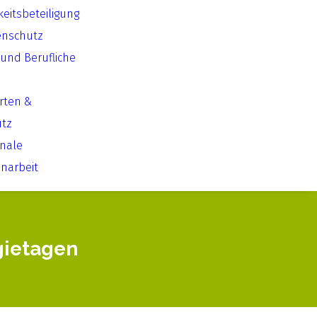
keitsbeteiligung
enschutz
 und Berufliche
Arten &
utz
onale
arbeit
gietagen