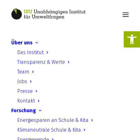
Werkzeugl
Über uns
Podcast Global Local |
Das Institut
Seuri Sanare Lukumay über
Transparenz & Werte
die Landvertreibung der
Team
Massai
Jobs
Presse
Kontakt
Forschung
Energiesparen an Schule & Kita
Klimaneutrale Schule & Kita
Podcast Global Local | Seuri
Energiewende