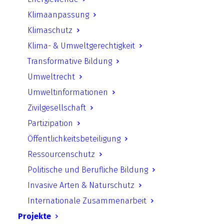
Sanare Lukumay über die
Klimaanpassung
Landvertreibung der Massai
Klimaschutz
Klima- & Umweltgerechtigkeit
Link in neuem Tab öffnen
Transformative Bildung
Umweltrecht
Umweltinformationen
Zurück
Zivilgesellschaft
Partizipation
Öffentlichkeitsbeteiligung
Ressourcenschutz
UfU.de | Unabhängiges Institut für Umweltfragen
Politische und Berufliche Bildung
e.V.
Invasive Arten & Naturschutz
Standort Berlin
­ Greifswalder Straße 4, 10405 Berlin Telefon:
Internationale Zusammenarbeit
+49 30 428 499 30
mail@ufu.de
Projekte
Standort Halle
Große Klausstraße 11, 06108 Halle Telefon: