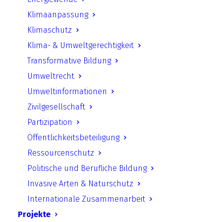
Klimaanpassung
Podcastserie: Rechtsdschungel
Klimaschutz
– Der Podcast zu Recht und
Klima- & Umweltgerechtigkeit
Ethik im Umgang mit
Transformative Bildung
Biodiversitäts- und
Umweltrecht
Umweltdaten
Umweltinformationen
Zivilgesellschaft
Link in neuem Tab öffnen
Partizipation
Öffentlichkeitsbeteiligung
Ressourcenschutz
Zurück
Politische und Berufliche Bildung
Invasive Arten & Naturschutz
Internationale Zusammenarbeit
Projekte
UfU.de | Unabhängiges Institut für Umweltfragen