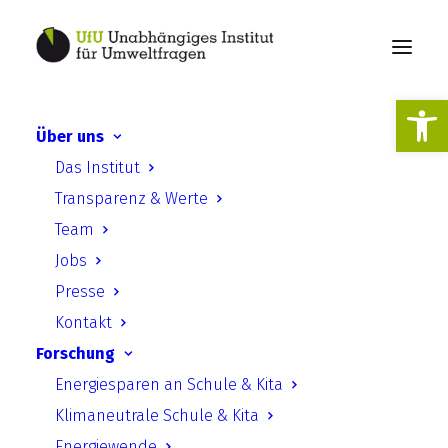
Werkzeugl
Über uns
Podcastserie:
Das Institut
Rechtsdschungel – Der
Transparenz & Werte
Podcast zu Recht und Ethik
Team
im Umgang mit
Jobs
Biodiversitäts- und
Presse
Umweltdaten
Kontakt
Forschung
Energiesparen an Schule & Kita
Klimaneutrale Schule & Kita
Energiewende