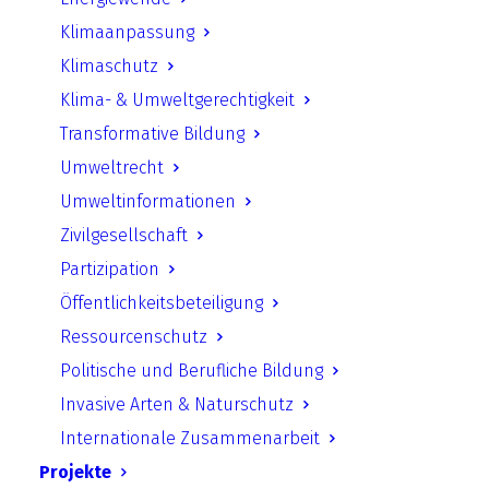
Passivhausbauweise
Klimaanpassung
Klimaschutz
Download starten
Klima- & Umweltgerechtigkeit
Transformative Bildung
Umweltrecht
Zurück
Umweltinformationen
Zivilgesellschaft
Partizipation
Öffentlichkeitsbeteiligung
UfU.de | Unabhängiges Institut für Umweltfragen
Ressourcenschutz
e.V.
Politische und Berufliche Bildung
Standort Berlin
­ Greifswalder Straße 4, 10405 Berlin Telefon:
Invasive Arten & Naturschutz
+49 30 428 499 30
mail@ufu.de
Internationale Zusammenarbeit
Standort Halle
Große Klausstraße 11, 06108 Halle Telefon:
Projekte
+49 345 202 65 30
mail.halle@ufu.de