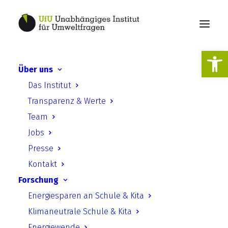
Werkzeugl
Über uns
Praxishandbuch –
Das Institut
Schulgebäude in
Transparenz & Werte
Passivhausbauweise
Team
Jobs
Presse
Kontakt
Forschung
Energiesparen an Schule & Kita
Praxishandbuch –
Klimaneutrale Schule & Kita
Schulgebäude in
Energiewende