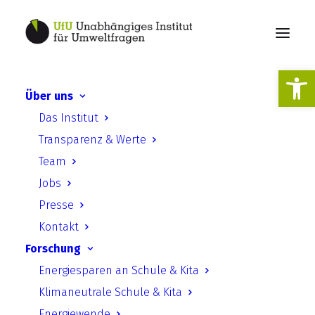
Werkzeugl
Über uns
UfU, Centre for Renewable
Das Institut
Energy Sources and Energy
Transparenz & Werte
Saving (CRES), Directorates
Team
of Primary Education of
Jobs
West Attica, A’ and C’
Presse
Athens, and Secondary
Kontakt
Forschung
Education of Eastern
Energiesparen an Schule & Kita
Thessaloniki
Klimaneutrale Schule & Kita
Pressemitteilung | Pupils’
Energiewende