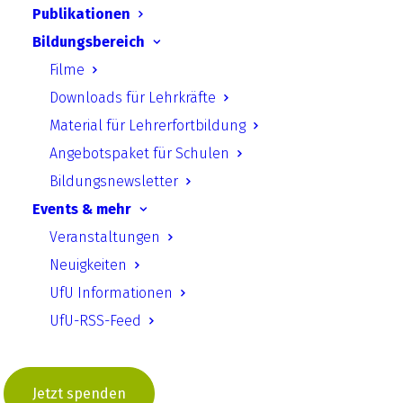
to a Climate Neutral Future
Publikationen
Bildungsbereich
Download starten
Filme
Downloads für Lehrkräfte
Material für Lehrerfortbildung
Zurück
Angebotspaket für Schulen
Bildungsnewsletter
Events & mehr
Veranstaltungen
UfU.de | Unabhängiges Institut für Umweltfragen
Neuigkeiten
e.V.
UfU Informationen
Standort Berlin
­ Greifswalder Straße 4, 10405 Berlin Telefon:
UfU-RSS-Feed
+49 30 428 499 30
mail@ufu.de
Standort Halle
Große Klausstraße 11, 06108 Halle Telefon:
+49 345 202 65 30
mail.halle@ufu.de
Jetzt spenden