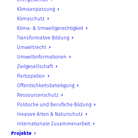
Conference – Transition to
Klimaanpassung
a Climate Neutral Future
Klimaschutz
Klima- & Umweltgerechtigkeit
Transformative Bildung
Umweltrecht
Umweltinformationen
Zivilgesellschaft
UfU, Centre for Renewable
Partizipation
Energy Sources and Energy
Öffentlichkeitsbeteiligung
Saving (CRES), Directorates of
Primary Education of West
Ressourcenschutz
Attica, A’ and C’ Athens, and
Politische und Berufliche Bildung
Secondary Education of Eastern
Invasive Arten & Naturschutz
Thessaloniki Pressemitteilung |
Internationale Zusammenarbeit
Pupils’ Conference – Transition
Projekte