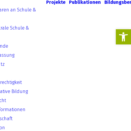
Projekte
Publikationen
Bildungsbe
aren an Schule &
rale Schule &
Werkzeugl
ende
assung
tz
echtigkeit
ative Bildung
cht
formationen
lschaft
ion