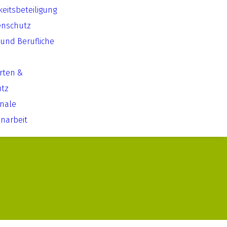
keitsbeteiligung
enschutz
 und Berufliche
Arten &
utz
onale
arbeit