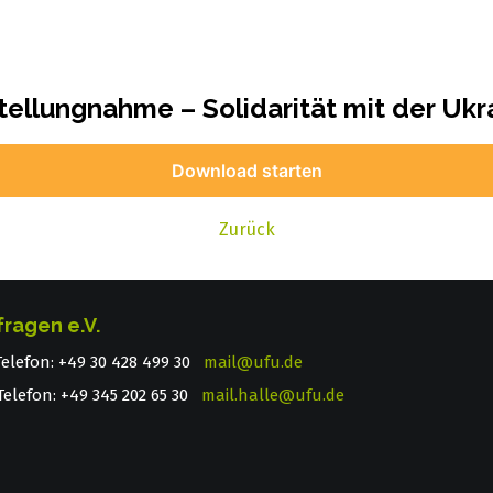
tellungnahme – Solidarität mit der Ukr
Download starten
Zurück
fragen e.V.
 Telefon: +49 30 428 499 30
mail@ufu.de
elefon: +49 345 202 65 30
mail.halle@ufu.de