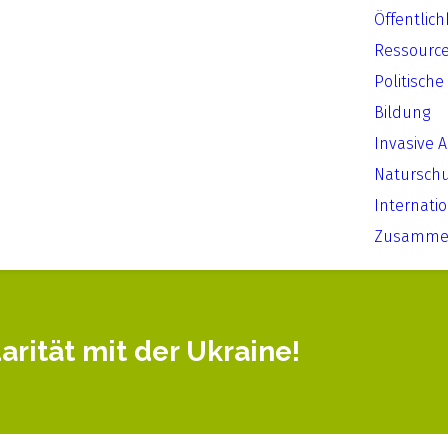
Öffentlich
Ressourc
Politische
Bildung
Invasive 
Natursch
Internati
Zusammen
rität mit der Ukraine!