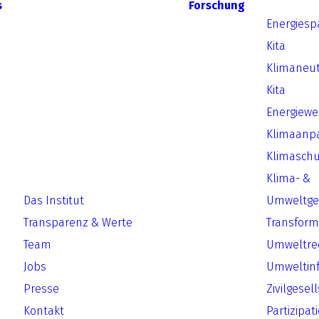
s
Forschung
Energiesp
Kita
Klimaneut
Kita
Energiew
Klimaanp
Klimaschu
Klima- &
Das Institut
Umweltger
Transparenz & Werte
Transform
Team
Umweltre
Jobs
Umweltin
Presse
Zivilgesel
Kontakt
Partizipat