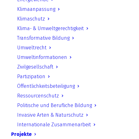
Klimaanpassung
Link in neuem Tab öffnen
Klimaschutz
Klima- & Umweltgerechtigkeit
Transformative Bildung
Zurück
Umweltrecht
Umweltinformationen
Zivilgesellschaft
Partizipation
UfU.de | Unabhängiges Institut für Umweltfragen
Öffentlichkeitsbeteiligung
e.V.
Ressourcenschutz
Standort Berlin
­ Greifswalder Straße 4, 10405 Berlin Telefon:
Politische und Berufliche Bildung
+49 30 428 499 30
mail@ufu.de
Invasive Arten & Naturschutz
Standort Halle
Große Klausstraße 11, 06108 Halle Telefon:
Internationale Zusammenarbeit
+49 345 202 65 30
mail.halle@ufu.de
Projekte