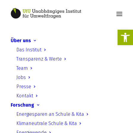
Werkzeugl
Über uns
Soziales Wandern als
Das Institut
Methode des non-formalen
Transparenz & Werte
Lernens
Team
Jobs
Presse
Kontakt
Forschung
Energiesparen an Schule & Kita
Soziales Wandern als Methode
Klimaneutrale Schule & Kita
des non-formalen Lernens
Energiewende