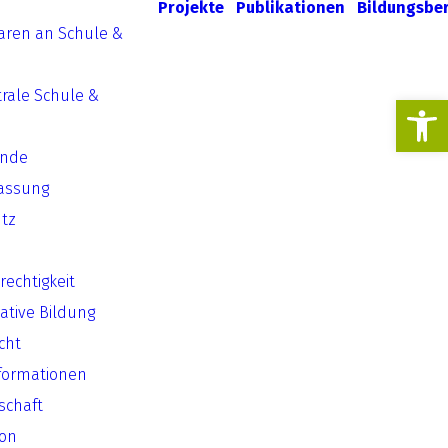
Projekte
Publikationen
Bildungsbe
aren an Schule &
rale Schule &
Werkzeugl
ende
assung
tz
echtigkeit
ative Bildung
cht
formationen
lschaft
ion