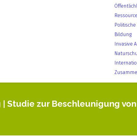
Öffentlich
Ressourc
Politische
Bildung
Invasive 
Natursch
Internati
Zusammen
 | Studie zur Beschleunigung vo