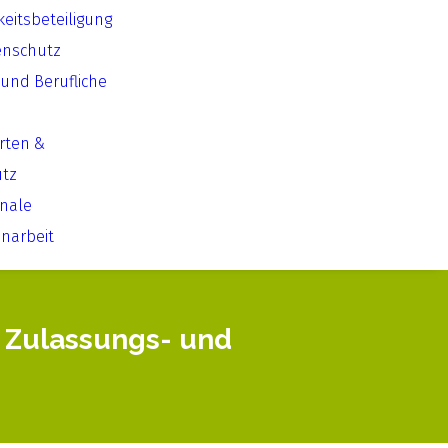
keitsbeteiligung
enschutz
 und Berufliche
Arten &
utz
onale
arbeit
n Zulassungs- und