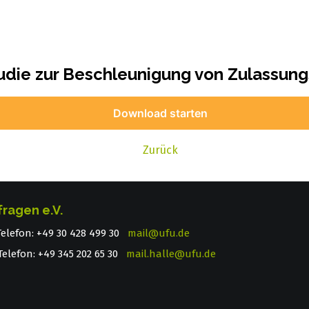
tudie zur Beschleunigung von Zulassu
Download starten
Zurück
fragen e.V.
 Telefon: +49 30 428 499 30
mail@ufu.de
elefon: +49 345 202 65 30
mail.halle@ufu.de