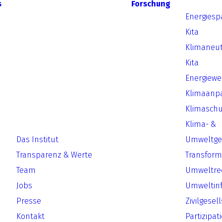
s
Forschung
Energiesp
Kita
Klimaneut
Kita
Energiew
Klimaanp
Klimaschu
Klima- &
Das Institut
Umweltger
Transparenz & Werte
Transform
Team
Umweltre
Jobs
Umweltin
Presse
Zivilgesel
Kontakt
Partizipat