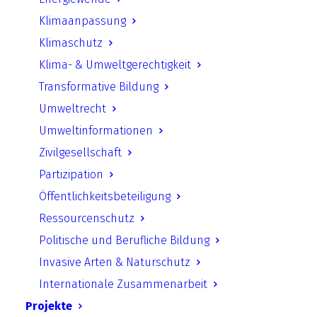
Projekt „KlimaVisionen“ wird
Klimaanpassung
Klimaschutzpartner 2022 der
Klimaschutz
IHK-Berlin!
Klima- & Umweltgerechtigkeit
Transformative Bildung
Download starten
Umweltrecht
Umweltinformationen
Zivilgesellschaft
Zurück
Partizipation
Öffentlichkeitsbeteiligung
Ressourcenschutz
Politische und Berufliche Bildung
UfU.de | Unabhängiges Institut für Umweltfragen
Invasive Arten & Naturschutz
e.V.
Internationale Zusammenarbeit
Standort Berlin
­ Greifswalder Straße 4, 10405 Berlin Telefon:
Projekte
+49 30 428 499 30
mail@ufu.de