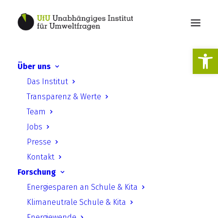
Werkzeugl
Über uns
UfU Pressemitteilung | UfU
Das Institut
Projekt „KlimaVisionen“
Transparenz & Werte
wird Klimaschutzpartner
Team
2022 der IHK-Berlin!
Jobs
Presse
Kontakt
Forschung
Energiesparen an Schule & Kita
Klimaneutrale Schule & Kita
UfU Pressemitteilung | UfU
Energiewende