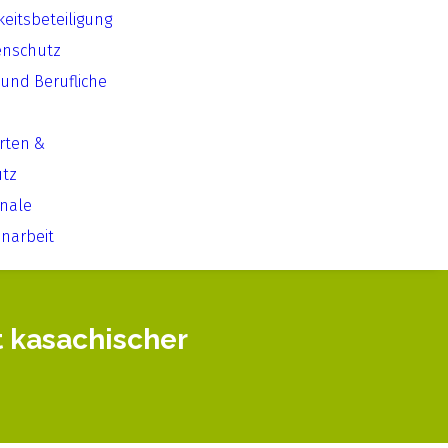
keitsbeteiligung
enschutz
 und Berufliche
Arten &
utz
onale
arbeit
 kasachischer