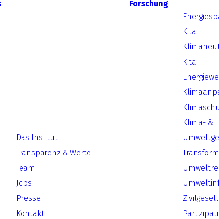
s
Forschung
Energiesp
Kita
Klimaneut
Kita
Energiew
Klimaanp
Klimaschu
Klima- &
Das Institut
Umweltger
Transparenz & Werte
Transform
Team
Umweltre
Jobs
Umweltin
Presse
Zivilgesel
Kontakt
Partizipat