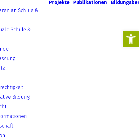
Projekte
Publikationen
Bildungsbe
aren an Schule &
rale Schule &
Werkzeugl
ende
assung
tz
echtigkeit
ative Bildung
cht
formationen
lschaft
ion