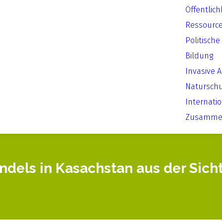
Öffentlich
Ressourc
Politische
Bildung
Invasive 
Natursch
Internati
Zusammen
els in Kasachstan aus der Sicht