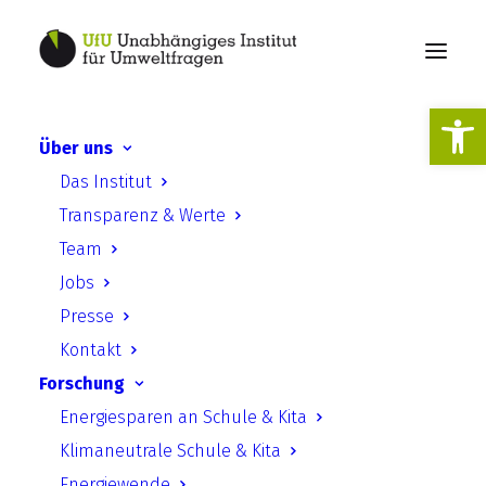
Werkzeugl
Über uns
Zugang zu
Das Institut
Umweltinformationen der
Transparenz & Werte
Europäischen Union
Team
Jobs
Presse
Kontakt
Forschung
Energiesparen an Schule & Kita
Zugang zu
Klimaneutrale Schule & Kita
Umweltinformationen der
Energiewende