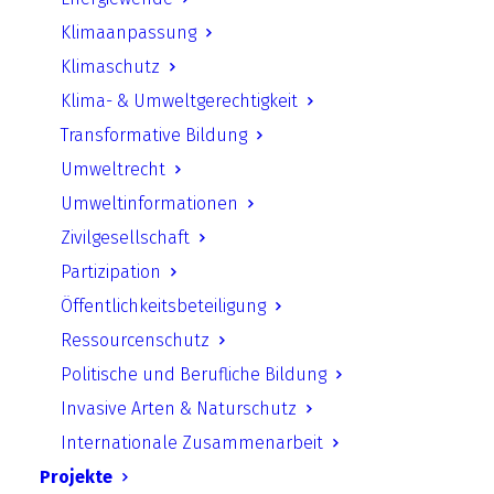
Europäischen Union
Klimaanpassung
Klimaschutz
Download starten
Klima- & Umweltgerechtigkeit
Transformative Bildung
Umweltrecht
Zurück
Umweltinformationen
Zivilgesellschaft
Partizipation
Öffentlichkeitsbeteiligung
UfU.de | Unabhängiges Institut für Umweltfragen
Ressourcenschutz
e.V.
Politische und Berufliche Bildung
Standort Berlin
­ Greifswalder Straße 4, 10405 Berlin Telefon:
Invasive Arten & Naturschutz
+49 30 428 499 30
mail@ufu.de
Internationale Zusammenarbeit
Standort Halle
Große Klausstraße 11, 06108 Halle Telefon:
Projekte
+49 345 202 65 30
mail.halle@ufu.de