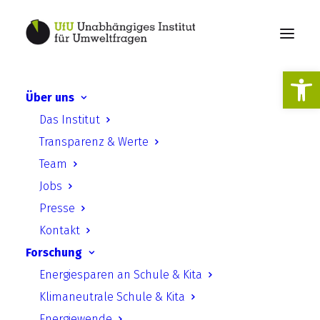
Werkzeugl
Über uns
Das Institut
Lehrerbildung EE
Transparenz & Werte
Team
Jobs
Presse
Kontakt
Forschung
Erneuerbare Energien in der
Energiesparen an Schule & Kita
Lehrerbildung verankern!
Klimaneutrale Schule & Kita
Energiewende