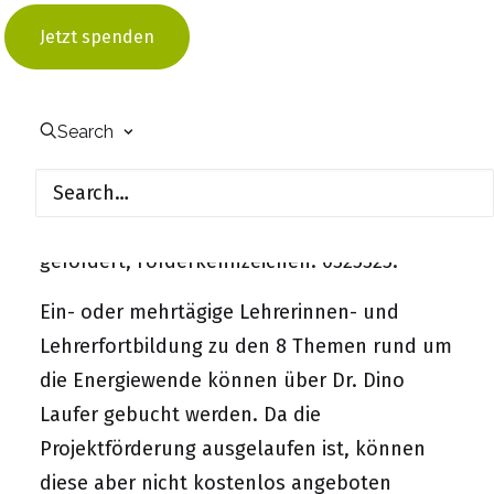
Im April 2013 wurde Lehrerbildung EE offiziell
Jetzt spenden
von der UNESCO-Kommission als Projekt der
UN-Dekade „Bildung für nachhaltige
Entwicklung“ ausgezeichnet.
Search
Das Projekt wurde vom Bundesministerium
für Wirtschaft und Energie (BMWI) im
Rahmen der „Querschnittsforschung EE“
gefördert, Förderkennzeichen: 0325325.
Ein- oder mehrtägige Lehrerinnen- und
Lehrerfortbildung zu den 8 Themen rund um
die Energiewende können über Dr. Dino
Laufer gebucht werden. Da die
Projektförderung ausgelaufen ist, können
diese aber nicht kostenlos angeboten