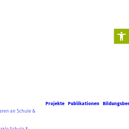
Werkzeugl
Projekte
Publikationen
Bildungsbe
aren an Schule &
rale Schule &