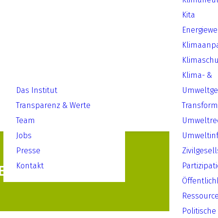
Kita
Energiew
Klimaanp
Klimaschu
Klima- &
Das Institut
Umweltger
Transparenz & Werte
Transform
Team
Umweltre
Jobs
Umweltin
Presse
Zivilgesel
Kontakt
Partizipat
 Buenos Aires
Öffentlich
Ressourc
Politische