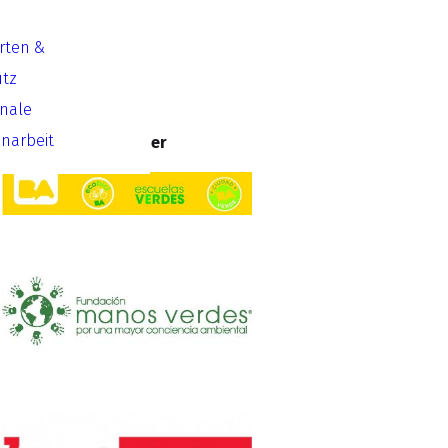
Arten &
Laufzeit
utz
11/2012 – 12/2014
onale
arbeit
Kooperationspartner