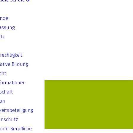
ende
assung
tz
echtigkeit
ative Bildung
cht
formationen
lschaft
ion
keitsbeteiligung
enschutz
 und Berufliche