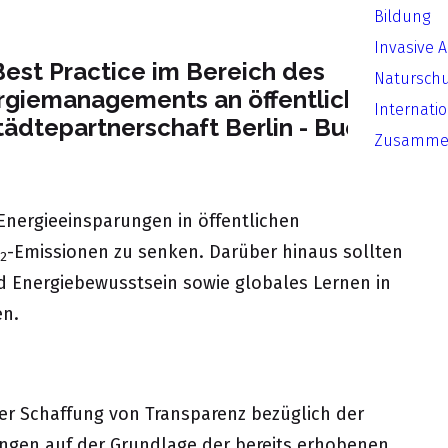
Bildung
Invasive 
est Practice im Bereich des
Natursch
ergiemanagements an öffentlichen
Internati
tädtepartnerschaft Berlin - Buenos
Zusammen
d Energieeinsparungen in öffentlichen
-Emissionen zu senken. Darüber hinaus sollten
2
d Energiebewusstsein sowie globales Lernen in
en.
er Schaffung von Transparenz bezüglich der
ungen auf der Grundlage der bereits erhobenen