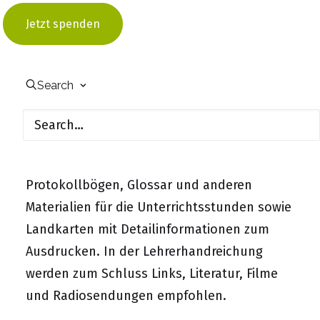
wird, das Thema von unterschiedlichen
Jetzt spenden
Perspektiven zu betrachten. Dazu schlüpfen
die Schülerinnen und Schüler in die Rolle
von Sachverständigen und beteiligen sich an
Search
der Standortsuche.
Die Lehrerhandreichung enthält einen
Verlaufsplan und Anhang mit
Protokollbögen, Glossar und anderen
Materialien für die Unterrichtsstunden sowie
Landkarten mit Detailinformationen zum
Ausdrucken. In der Lehrerhandreichung
werden zum Schluss Links, Literatur, Filme
und Radiosendungen empfohlen.