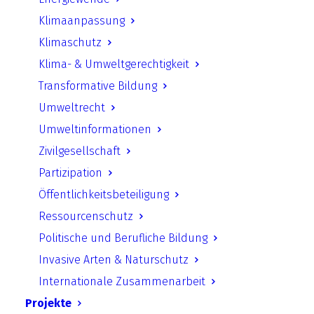
Standortsuche Atommüll-
Endlager
Klimaanpassung
Klimaschutz
Klima- & Umweltgerechtigkeit
Standortsuche Atommüll-Endlager
Transformative Bildung
Umweltrecht
Es gibt keine einfache Lösung, aber wir
Umweltinformationen
müssen sie finden!
Zivilgesellschaft
Die Unterrichtsmaterialien wurden erstmals
Partizipation
2014 erstellt und veröffentlicht; nach
Öffentlichkeitsbeteiligung
Verabschiedung des neuen
Ressourcenschutz
Standortauswahlgesetztes erfolgte eine
Politische und Berufliche Bildung
Aktualisierung im Jahr 2017
.
Invasive Arten & Naturschutz
Internationale Zusammenarbeit
Das Thema Endlagerung radioaktiver Abfälle
Projekte
betrifft nicht nur alle Menschen in