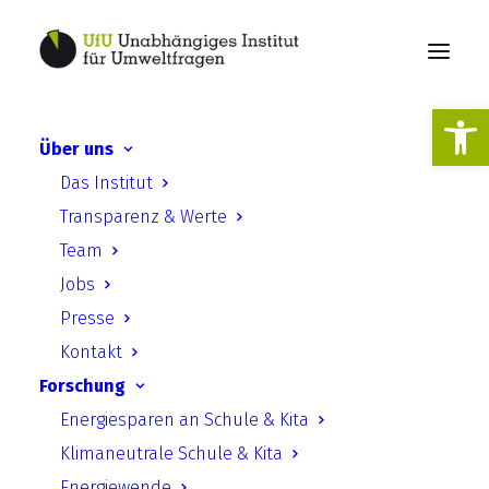
Werkzeugl
Über uns
Unterrichtseinheit:
Das Institut
Standortsuche Atommüll-
Transparenz & Werte
Endlager
Team
Jobs
Presse
Kontakt
Forschung
Energiesparen an Schule & Kita
Unterrichtseinheit:
Klimaneutrale Schule & Kita
Energiewende