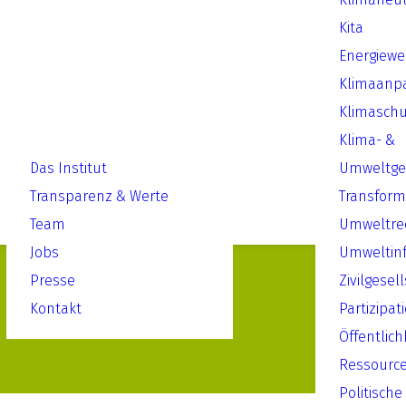
Kita
Energiew
Klimaanp
Klimaschu
Klima- &
Das Institut
Umweltger
Transparenz & Werte
Transform
Team
Umweltre
Jobs
Umweltin
Presse
Zivilgesel
Kontakt
Partizipat
Öffentlich
Ressourc
Politische