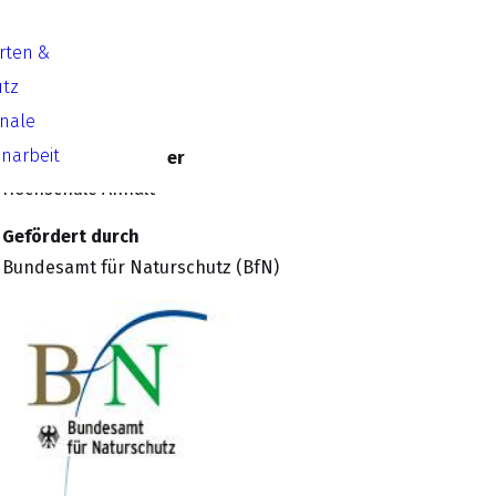
Arten &
Laufzeit
utz
01/2011 – 12/2011
onale
arbeit
Kooperationspartner
Hochschule Anhalt
Gefördert durch
Bundesamt für Naturschutz (BfN)