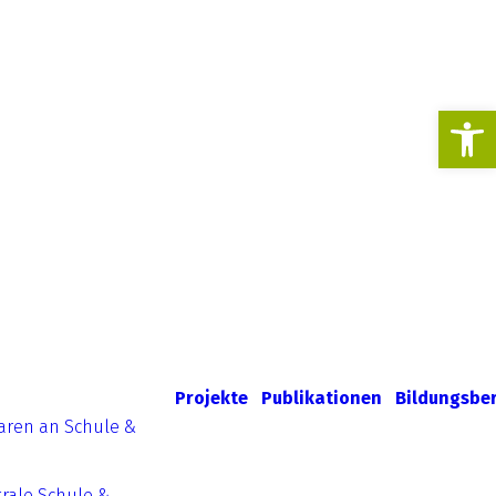
Werkzeugl
Projekte
Publikationen
Bildungsbe
aren an Schule &
rale Schule &