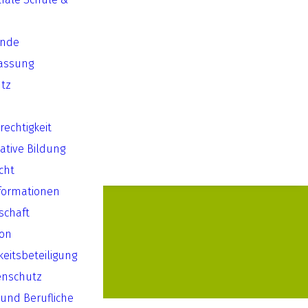
ende
assung
tz
echtigkeit
ative Bildung
cht
formationen
lschaft
ion
keitsbeteiligung
enschutz
 und Berufliche